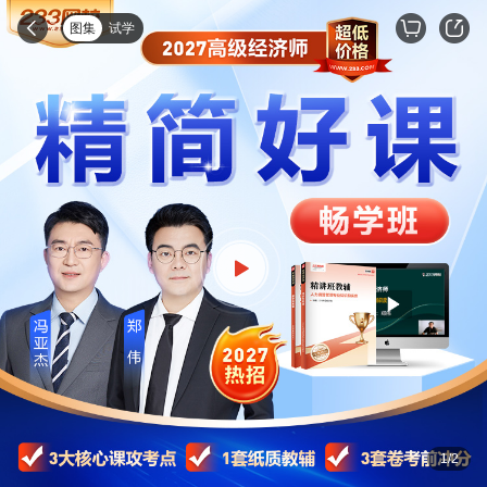
图集
试学
1
/
2