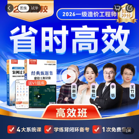
图集
试学
1
/
4