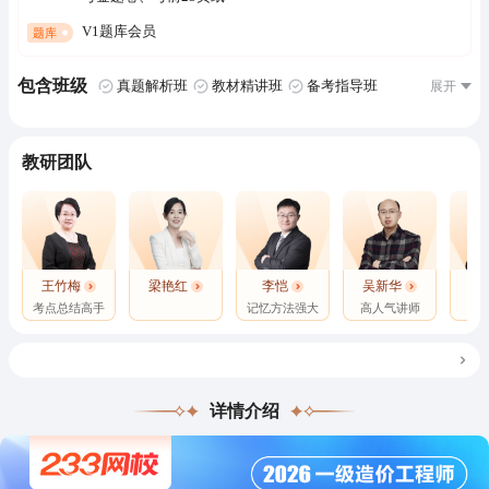
V1题库会员
题库
包含班级
真题解析班
教材精讲班
备考指导班
模考金题班
经典甄题班
教研团队
王竹梅
梁艳红
李恺
吴新华
王
考点总结高手
记忆方法强大
高人气讲师
详情介绍