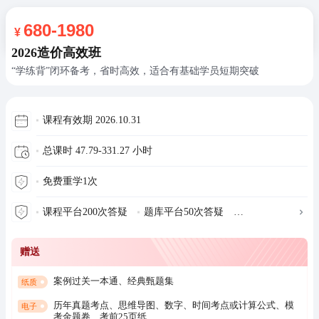
680-1980
¥
2026造价高效班
“学练背”闭环备考，省时高效，适合有基础学员短期突破
课程有效期 2026.10.31
总课时 47.79-331.27 小时
免费重学1次
课程平台200次答疑
题库平台50次答疑
赠送
案例过关一本通、
经典甄题集
纸质
历年真题考点、
思维导图、
数字、时间考点或计算公式、
模
电子
考金题卷、
考前25页纸