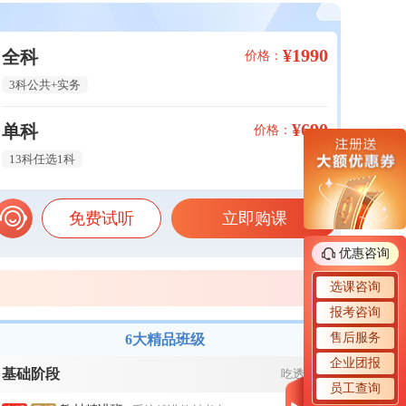
¥1990
全科
价格：
3科公共+实务
¥690
单科
价格：
13科任选1科
免费试听
立即购课
优惠咨询
选课咨询
报考咨询
售后服务
6大精品班级
企业团报
基础阶段
吃透教材
员工查询