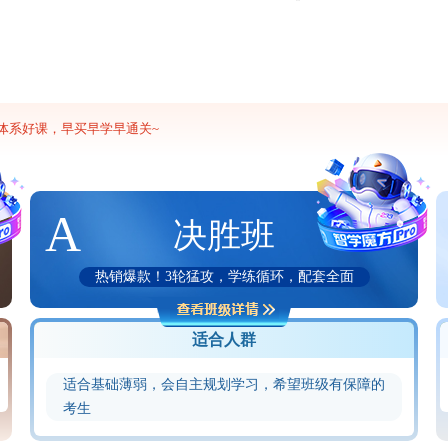
新体系好课，早买早学早通关~
A
决胜班
热销爆款！3轮猛攻，学练循环，配套全面
适合人群
适合基础薄弱，会自主规划学习，希望班级有保障的
考生