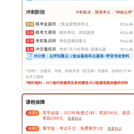
冲刺阶段
冲刺集训，预测考点，“神秘点押”
模考金题班
2套金题预测考点
录播
约3h/科
模考大赛班
模拟考试，训练题感
直播
约2h/科
考前集训班
考前直播划重点
直播
约4h/科
冲关魔练班
考前7天小灶带练+直播点题
直播
约7h/科
冲分营：点押划重点+2套金题卷和点题卷+带背考前资料
*说明1：仅建筑、市政、机电开设《蓝宝典》优题班，故而此3个科
目无习题班
*限时福利：2025签约班建筑实务科赠送2024版建筑案例题特训班
课程保障
保障1
奖学金版：2025年每通过1科，奖励500元，最高
奖励2000元
查看协议
保障2
重学版：考试不过，免费重学3次
查看协议