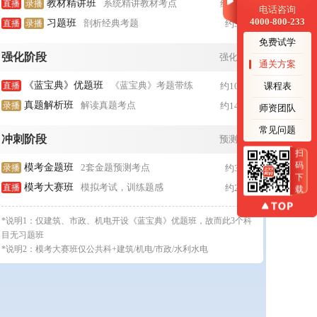
教材精讲班
系统精讲教材考点
直播
录播
约35h/科
电话咨询
4000-800-233
习题班
剖析经典考题
直播
录播
约5h/科
免费试学
强化阶段
强化做题
通关方案
《蓝宝典》优题班
《蓝宝典》考题带练
课程表
直播
约10h/科
真题解析班
解读真题考点
录播
约14h/科
师资团队
常见问题
冲刺阶段
预测考点
扫
码
模考金题班
2套金题预测考点
录播
约3h/科
下
模考大赛班
模拟考试，训练题感
直播
约2h/科
载
*说明1：仅建筑、市政、机电开设《蓝宝典》优题班，故而此3个科
目无习题班
*说明2：模考大赛班仅公共科+建筑/机电/市政/水利水电