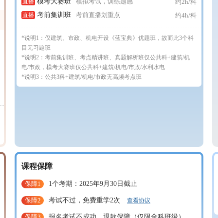
模考大赛班
模拟考试，训练题感
直播
约2h/科
考前集训班
考前直播划重点
直播
约4h/科
*说明1：仅建筑、市政、机电开设《蓝宝典》优题班，故而此3个科
目无习题班
*说明2：考前集训班、考点精讲班、真题解析班仅公共科+建筑/机
电/市政，模考大赛班仅公共科+建筑/机电/市政/水利水电
*说明3：公共3科+建筑/机电/市政无高频考点班
课程保障
保障1
1个考期：2025年9月30日截止
保障2
考试不过，免费重学2次
查看协议
保障3
报名考试不成功，退款保障（仅限全科班级）