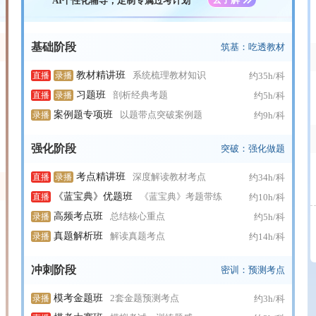
AI个性化辅导，定制专属过考计划
基础阶段
筑基：吃透教材
教材精讲班
系统梳理教材知识
直播
录播
约35h/科
习题班
剖析经典考题
直播
录播
约5h/科
案例题专项班
以题带点突破案例题
录播
约9h/科
强化阶段
突破：强化做题
考点精讲班
深度解读教材考点
直播
录播
约34h/科
《蓝宝典》优题班
《蓝宝典》考题带练
直播
约10h/科
高频考点班
总结核心重点
录播
约5h/科
真题解析班
解读真题考点
录播
约14h/科
冲刺阶段
密训：预测考点
模考金题班
2套金题预测考点
录播
约3h/科