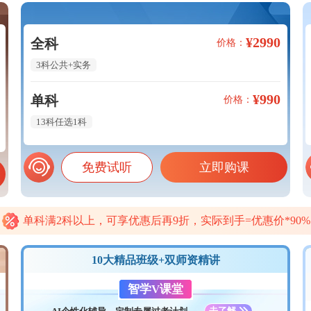
¥2990
全科
价格：
3科公共+实务
¥990
单科
价格：
13科任选1科
免费试听
立即购课
单科满2科以上，可享优惠后再9折，实际到手=优惠价*90%
10大精品班级+双师资精讲
智学V课堂
去了解