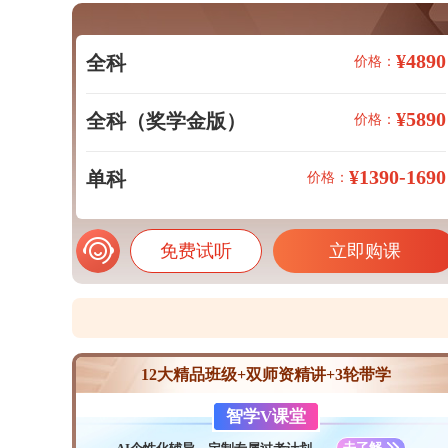
¥4890
全科
价格：
¥5890
全科（奖学金版）
价格：
¥1390-1690
单科
价格：
免费试听
立即购课
12大精品班级+双师资精讲+3轮带学
智学V课堂
去了解