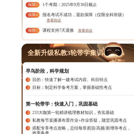
保障3
1个考期：2025年9月30日截止
保障4
报名考试不成功，退款保障（仅限全科班级）
查看协议
保障5
课程支持7天退换
查看协议
全新升级私教3轮带学集训
早鸟阶段，科学规划
1
目的：快速了解一建考试内容、科目特点
2
目标：制定科学备考方案，掌握基础性考点
第一轮带学：快速入门，巩固基础
1
233大咖第一轮精讲梳理教材知识，夯实基础
2
私教每节直播课布置作业+作业答疑，随堂巩固考点
3
搭配专享考点攻略，总结每章易混/高频/新增等考点，
效率备考