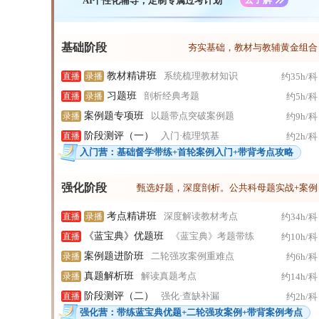
AI个性化辅导，定制专属过考计划
基础阶段
夯实基础，教材与教辅黄金组合
教材精讲班
系统梳理教材知识
直播
录播
约35h/科
习题班
剖析经典考题
直播
录播
约5h/科
案例题专项班
以题带点突破案例题
录播
约9h/科
阶段测评（一）
入门·梳理筑基
直播
约2h/科
入门营：基础督学带练+首轮案例入门+带背考点攻略
强化阶段
甄选好题，深度剖析。公共科母题实战+案例
考点精讲班
深度解读教材考点
直播
录播
约34h/科
《蓝宝典》优题班
《蓝宝典》考题带练
直播
约10h/科
案例题进阶班
二轮强攻案例重难点
录播
约6h/科
真题解析班
解读真题考点
录播
约14h/科
阶段测评（二）
强化·查缺补漏
直播
约2h/科
强化营：带练蓝宝典优题+二轮强攻案例+带背案例考点