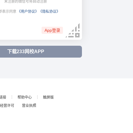
未注册的微信号将自动注册
即表示同意
《用户协议》
《隐私协议》
App登录
下载233网校APP
链接
┊
帮助中心
┊
触屏版
经营许可
营业执照